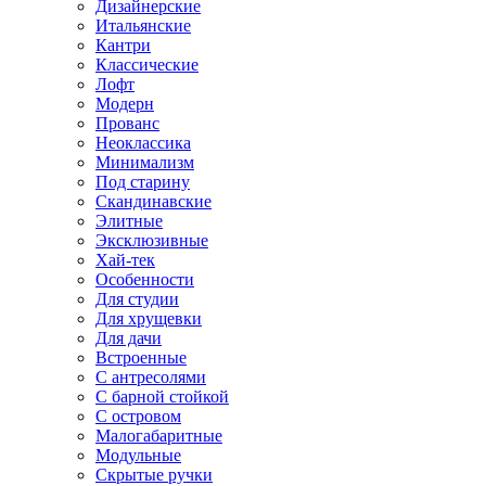
Дизайнерские
Итальянские
Кантри
Классические
Лофт
Модерн
Прованс
Неоклассика
Минимализм
Под старину
Скандинавские
Элитные
Эксклюзивные
Хай-тек
Особенности
Для студии
Для хрущевки
Для дачи
Встроенные
С антресолями
С барной стойкой
С островом
Малогабаритные
Модульные
Скрытые ручки