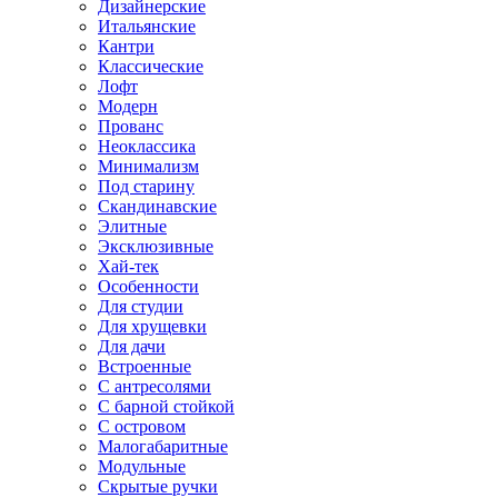
Дизайнерские
Итальянские
Кантри
Классические
Лофт
Модерн
Прованс
Неоклассика
Минимализм
Под старину
Скандинавские
Элитные
Эксклюзивные
Хай-тек
Особенности
Для студии
Для хрущевки
Для дачи
Встроенные
С антресолями
С барной стойкой
С островом
Малогабаритные
Модульные
Скрытые ручки