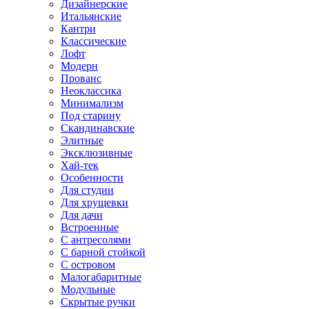
Дизайнерские
Итальянские
Кантри
Классические
Лофт
Модерн
Прованс
Неоклассика
Минимализм
Под старину
Скандинавские
Элитные
Эксклюзивные
Хай-тек
Особенности
Для студии
Для хрущевки
Для дачи
Встроенные
С антресолями
С барной стойкой
С островом
Малогабаритные
Модульные
Скрытые ручки