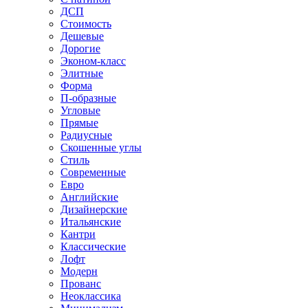
ДСП
Стоимость
Дешевые
Дорогие
Эконом-класс
Элитные
Форма
П-образные
Угловые
Прямые
Радиусные
Скошенные углы
Стиль
Современные
Евро
Английские
Дизайнерские
Итальянские
Кантри
Классические
Лофт
Модерн
Прованс
Неоклассика