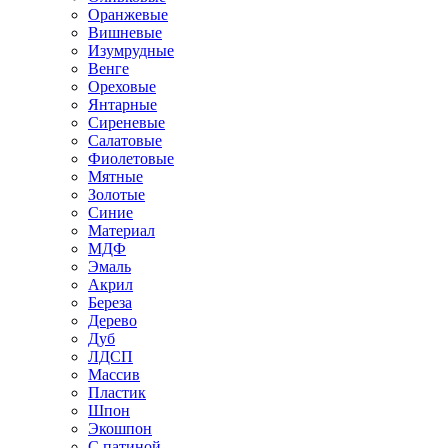
Оранжевые
Вишневые
Изумрудные
Венге
Ореховые
Янтарные
Сиреневые
Салатовые
Фиолетовые
Мятные
Золотые
Синие
Материал
МДФ
Эмаль
Акрил
Береза
Дерево
Дуб
ЛДСП
Массив
Пластик
Шпон
Экошпон
С патиной