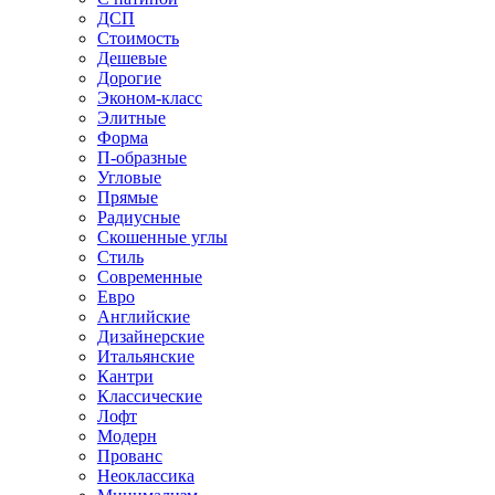
ДСП
Стоимость
Дешевые
Дорогие
Эконом-класс
Элитные
Форма
П-образные
Угловые
Прямые
Радиусные
Скошенные углы
Стиль
Современные
Евро
Английские
Дизайнерские
Итальянские
Кантри
Классические
Лофт
Модерн
Прованс
Неоклассика