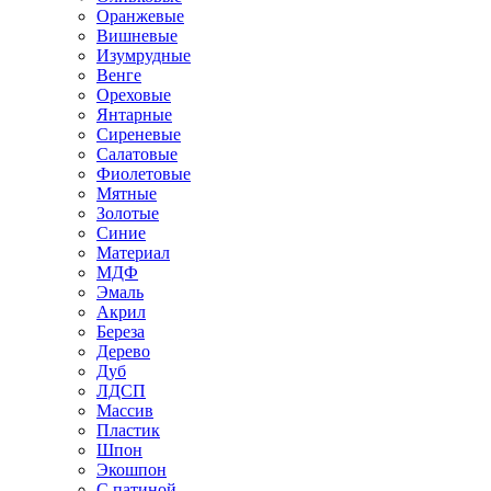
Оранжевые
Вишневые
Изумрудные
Венге
Ореховые
Янтарные
Сиреневые
Салатовые
Фиолетовые
Мятные
Золотые
Синие
Материал
МДФ
Эмаль
Акрил
Береза
Дерево
Дуб
ЛДСП
Массив
Пластик
Шпон
Экошпон
С патиной