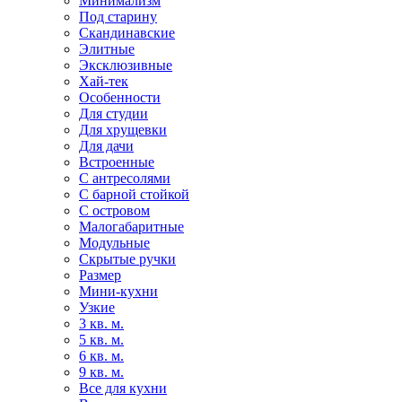
Минимализм
Под старину
Скандинавские
Элитные
Эксклюзивные
Хай-тек
Особенности
Для студии
Для хрущевки
Для дачи
Встроенные
С антресолями
С барной стойкой
С островом
Малогабаритные
Модульные
Скрытые ручки
Размер
Мини-кухни
Узкие
3 кв. м.
5 кв. м.
6 кв. м.
9 кв. м.
Все для кухни