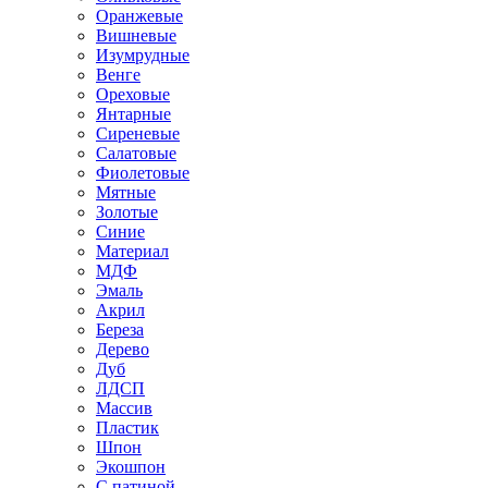
Оранжевые
Вишневые
Изумрудные
Венге
Ореховые
Янтарные
Сиреневые
Салатовые
Фиолетовые
Мятные
Золотые
Синие
Материал
МДФ
Эмаль
Акрил
Береза
Дерево
Дуб
ЛДСП
Массив
Пластик
Шпон
Экошпон
С патиной