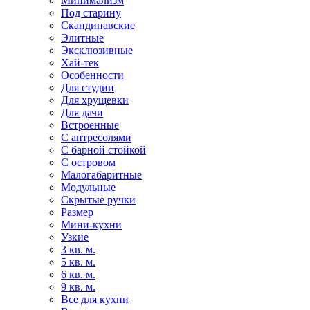
Минимализм
Под старину
Скандинавские
Элитные
Эксклюзивные
Хай-тек
Особенности
Для студии
Для хрущевки
Для дачи
Встроенные
С антресолями
С барной стойкой
С островом
Малогабаритные
Модульные
Скрытые ручки
Размер
Мини-кухни
Узкие
3 кв. м.
5 кв. м.
6 кв. м.
9 кв. м.
Все для кухни