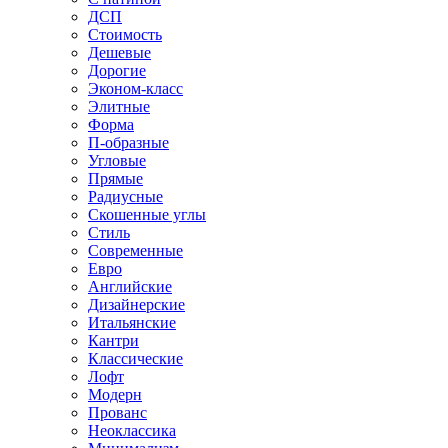
ДСП
Стоимость
Дешевые
Дорогие
Эконом-класс
Элитные
Форма
П-образные
Угловые
Прямые
Радиусные
Скошенные углы
Стиль
Современные
Евро
Английские
Дизайнерские
Итальянские
Кантри
Классические
Лофт
Модерн
Прованс
Неоклассика