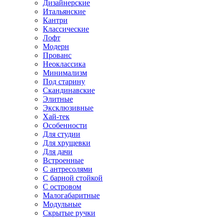
Дизайнерские
Итальянские
Кантри
Классические
Лофт
Модерн
Прованс
Неоклассика
Минимализм
Под старину
Скандинавские
Элитные
Эксклюзивные
Хай-тек
Особенности
Для студии
Для хрущевки
Для дачи
Встроенные
С антресолями
С барной стойкой
С островом
Малогабаритные
Модульные
Скрытые ручки