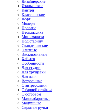
Дизайнерские
Итальянские
Кантри
Классические
Лофт
Модерн
Прованс
Неоклассика
Минимализм
Под старину
Скандинавские
Элитные
Эксклюзивные
Хай-тек
Особенности
Для студии
Для хрущевки
Для дачи
Встроенные
С антресолями
С барной стойкой
С островом
Малогабаритные
Модульные
Скрытые ручки