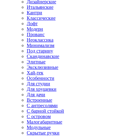
Дизайнерские
Итальянские
Кантри
Классические
Лофт
Модерн
Прованс
Неоклассика
Минимализм
Под старину
Скандинавские
Элитные
Эксклюзивные
Хай-тек
Особенности
Для студии
Для хрущевки
Для дачи
Встроенные
С антресолями
С барной стойкой
С островом
Малогабаритные
Модульные
Скрытые ручки