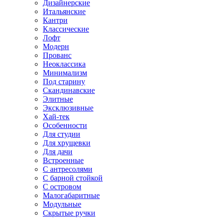
Дизайнерские
Итальянские
Кантри
Классические
Лофт
Модерн
Прованс
Неоклассика
Минимализм
Под старину
Скандинавские
Элитные
Эксклюзивные
Хай-тек
Особенности
Для студии
Для хрущевки
Для дачи
Встроенные
С антресолями
С барной стойкой
С островом
Малогабаритные
Модульные
Скрытые ручки