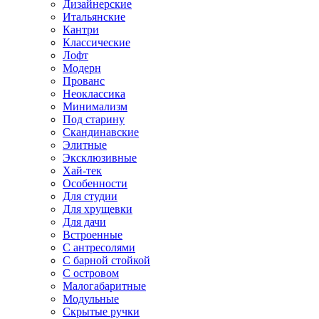
Дизайнерские
Итальянские
Кантри
Классические
Лофт
Модерн
Прованс
Неоклассика
Минимализм
Под старину
Скандинавские
Элитные
Эксклюзивные
Хай-тек
Особенности
Для студии
Для хрущевки
Для дачи
Встроенные
С антресолями
С барной стойкой
С островом
Малогабаритные
Модульные
Скрытые ручки