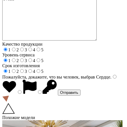
Качество продукции
1
2
3
4
5
Уровень сервиса
1
2
3
4
5
Срок изготовления
1
2
3
4
5
Пожалуйста, докажите, что вы человек, выбрав
Сердце
.
Похожие модели