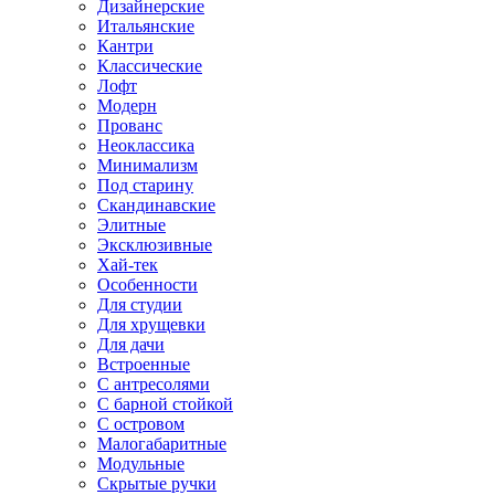
Дизайнерские
Итальянские
Кантри
Классические
Лофт
Модерн
Прованс
Неоклассика
Минимализм
Под старину
Скандинавские
Элитные
Эксклюзивные
Хай-тек
Особенности
Для студии
Для хрущевки
Для дачи
Встроенные
С антресолями
С барной стойкой
С островом
Малогабаритные
Модульные
Скрытые ручки