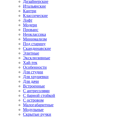
Дизайнерские
Итальянские
Кантри
Классические
Лофт
Модерн
Прованс
Неоклассика
Минимализм
Под старину
Скандинавские
Элитные
Эксклюзивные
Хай-тек
Особенности
Для студии
Для хрущевки
Для дачи
Встроенные
С антресолями
С барной стойкой
С островом
Малогабаритные
Модульные
Скрытые ручки