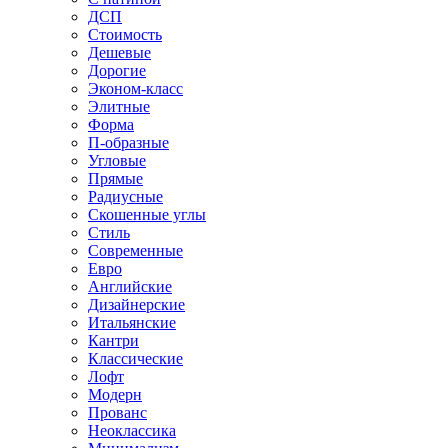
ДСП
Стоимость
Дешевые
Дорогие
Эконом-класс
Элитные
Форма
П-образные
Угловые
Прямые
Радиусные
Скошенные углы
Стиль
Современные
Евро
Английские
Дизайнерские
Итальянские
Кантри
Классические
Лофт
Модерн
Прованс
Неоклассика