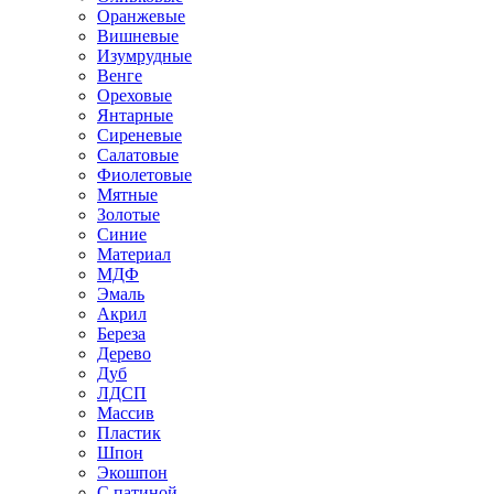
Оранжевые
Вишневые
Изумрудные
Венге
Ореховые
Янтарные
Сиреневые
Салатовые
Фиолетовые
Мятные
Золотые
Синие
Материал
МДФ
Эмаль
Акрил
Береза
Дерево
Дуб
ЛДСП
Массив
Пластик
Шпон
Экошпон
С патиной