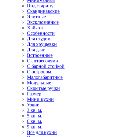
Минимализм
Под старину
Скандинавские
Элитные
Эксклюзивные
Хай-тек
Особенности
Для студии
Для хрущевки
Для дачи
Встроенные
С антресолями
С барной стойкой
С островом
Малогабаритные
Модульные
Скрытые ручки
Размер
Мини-кухни
Узкие
3 кв. м.
5 кв. м.
6 кв. м.
9 кв. м.
Все для кухни