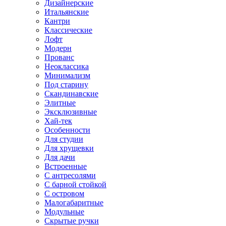
Дизайнерские
Итальянские
Кантри
Классические
Лофт
Модерн
Прованс
Неоклассика
Минимализм
Под старину
Скандинавские
Элитные
Эксклюзивные
Хай-тек
Особенности
Для студии
Для хрущевки
Для дачи
Встроенные
С антресолями
С барной стойкой
С островом
Малогабаритные
Модульные
Скрытые ручки