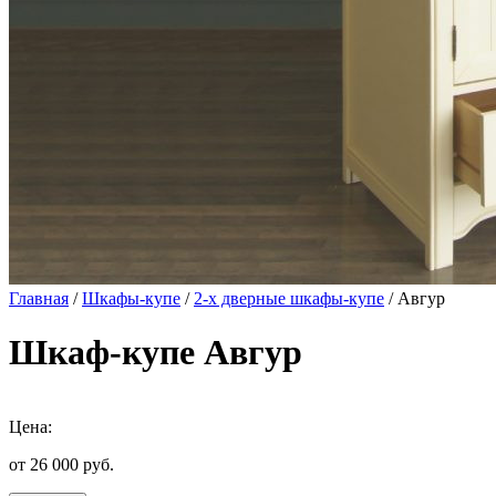
Главная
/
Шкафы-купе
/
2-х дверные шкафы-купе
/ Авгур
Шкаф-купе Авгур
Цена:
от 26 000
руб.