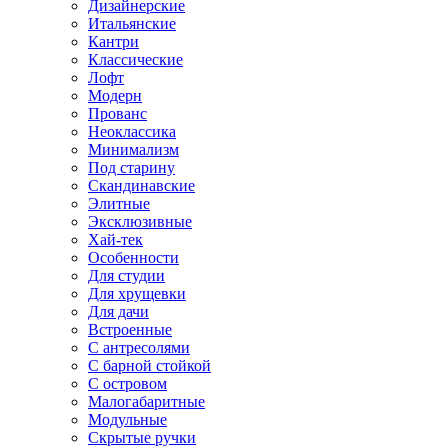
Дизайнерские
Итальянские
Кантри
Классические
Лофт
Модерн
Прованс
Неоклассика
Минимализм
Под старину
Скандинавские
Элитные
Эксклюзивные
Хай-тек
Особенности
Для студии
Для хрущевки
Для дачи
Встроенные
С антресолями
С барной стойкой
С островом
Малогабаритные
Модульные
Скрытые ручки