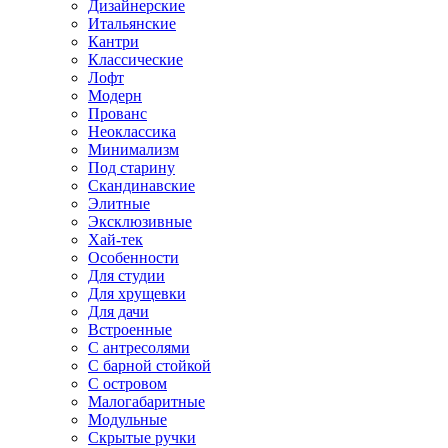
Дизайнерские
Итальянские
Кантри
Классические
Лофт
Модерн
Прованс
Неоклассика
Минимализм
Под старину
Скандинавские
Элитные
Эксклюзивные
Хай-тек
Особенности
Для студии
Для хрущевки
Для дачи
Встроенные
С антресолями
С барной стойкой
С островом
Малогабаритные
Модульные
Скрытые ручки