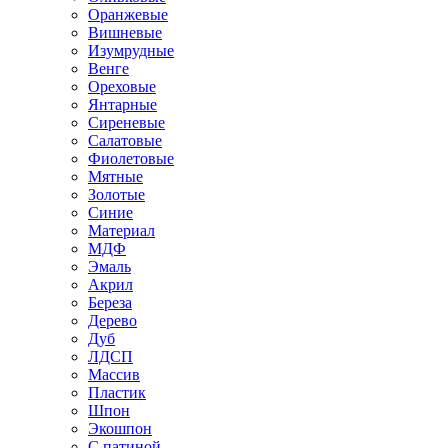
Оранжевые
Вишневые
Изумрудные
Венге
Ореховые
Янтарные
Сиреневые
Салатовые
Фиолетовые
Мятные
Золотые
Синие
Материал
МДФ
Эмаль
Акрил
Береза
Дерево
Дуб
ЛДСП
Массив
Пластик
Шпон
Экошпон
С патиной