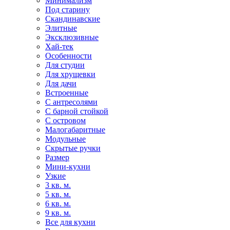
Минимализм
Под старину
Скандинавские
Элитные
Эксклюзивные
Хай-тек
Особенности
Для студии
Для хрущевки
Для дачи
Встроенные
С антресолями
С барной стойкой
С островом
Малогабаритные
Модульные
Скрытые ручки
Размер
Мини-кухни
Узкие
3 кв. м.
5 кв. м.
6 кв. м.
9 кв. м.
Все для кухни