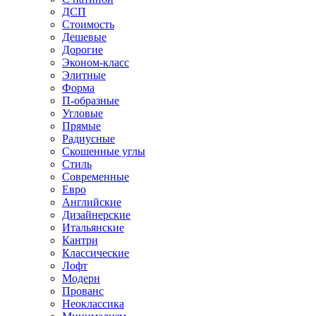
ДСП
Стоимость
Дешевые
Дорогие
Эконом-класс
Элитные
Форма
П-образные
Угловые
Прямые
Радиусные
Скошенные углы
Стиль
Современные
Евро
Английские
Дизайнерские
Итальянские
Кантри
Классические
Лофт
Модерн
Прованс
Неоклассика