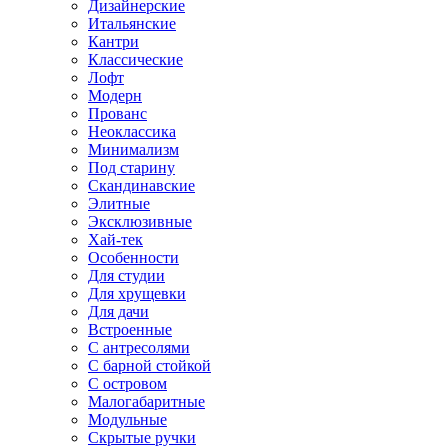
Дизайнерские
Итальянские
Кантри
Классические
Лофт
Модерн
Прованс
Неоклассика
Минимализм
Под старину
Скандинавские
Элитные
Эксклюзивные
Хай-тек
Особенности
Для студии
Для хрущевки
Для дачи
Встроенные
С антресолями
С барной стойкой
С островом
Малогабаритные
Модульные
Скрытые ручки