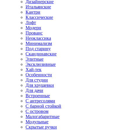
Дизайнерские
Итальянские
Кантри
Классические
Лофт
Модерн
Прованс
Неоклассика
Минимализм
Под старину
Скандинавские
Элитные
Эксклюзивные
Хай-тек
Особенности
Для студии
Для хрущевки
Для дачи
Встроенные
С антресолями
С барной стойкой
С островом
Малогабаритные
Модульные
Скрытые ручки