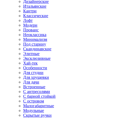
Дизайнерские
Итальянские
Кантри
Классические
Лофт
Модерн
Прованс
Неоклассика
Минимализм
Под старину
Скандинавские
Элитные
Эксклюзивные
Хай-тек
Особенности
Для студии
Для хрущевки
Для дачи
Встроенные
С антресолями
С барной стойкой
С островом
Малогабаритные
Модульные
Скрытые ручки