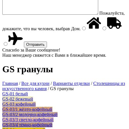
Пожалуйста,
докажите, что вы человек, выбрав
Дом
.
Спасибо за Ваше сообщение!
Наш менеджер свяжется с Вами в ближайшее время.
GS гранулы
Главная
/
Все для кухни
/
Варианты отделки
/
Столешницы из
искусственного камня
/
GS гранулы
GS-01 белый
GS-02 бежевый
GS-03 кофейный
GS-03/1 жёлто-кофейный
GS-03/2 молочно-кофейный
GS-03/3 светло-кофейный
GS-03/4 тёмно-кофейный