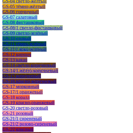
GS-04 светло-жёлтый
GS-05 тёмно-жёлтый
GS-06 горчичный
GS-07 салатовый
GS-08 фисташковый
GS-08/1 светло-фисташковый
GS-09 светло-зелёный
GS-10 еловый
GS-11 тёмно-зелёный
GS-11/1 ярко-зелёный
GS-12 кирпич
GS-13 какао
GS-14 светло-коричневый
GS-14/1 жёлто-коричневый
GS-15 коричневый
GS-16 красно-коричневый
GS-17 морковный
GS-17/1 оранжевый
GS-18 коралл
GS-19 красно-оранжевый
GS-20 светло-розовый
GS-21 розовый
GS-21/1 сиреневый
GS-21/2 розово-сиреневый
GS-22 красный