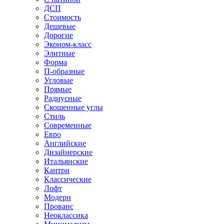
ДСП
Стоимость
Дешевые
Дорогие
Эконом-класс
Элитные
Форма
П-образные
Угловые
Прямые
Радиусные
Скошенные углы
Стиль
Современные
Евро
Английские
Дизайнерские
Итальянские
Кантри
Классические
Лофт
Модерн
Прованс
Неоклассика