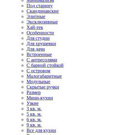
Минимализм
Под старину
Скандинавские
Элитные
Эксклюзивные
Хай-тек
Особенности
Для студии
Для хрущевки
Для дачи
Встроенные
С антресолями
С барной стойкой
С островом
Малогабаритные
Модульные
Скрытые ручки
Размер
Мини-кухни
Узкие
3 кв. м.
5 кв. м.
6 кв. м.
9 кв. м.
Все для кухни