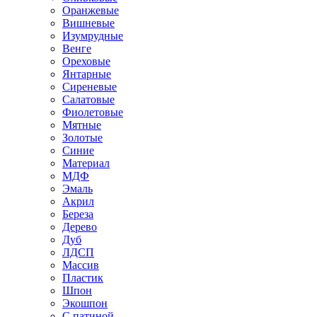
Оранжевые
Вишневые
Изумрудные
Венге
Ореховые
Янтарные
Сиреневые
Салатовые
Фиолетовые
Мятные
Золотые
Синие
Материал
МДФ
Эмаль
Акрил
Береза
Дерево
Дуб
ЛДСП
Массив
Пластик
Шпон
Экошпон
С патиной