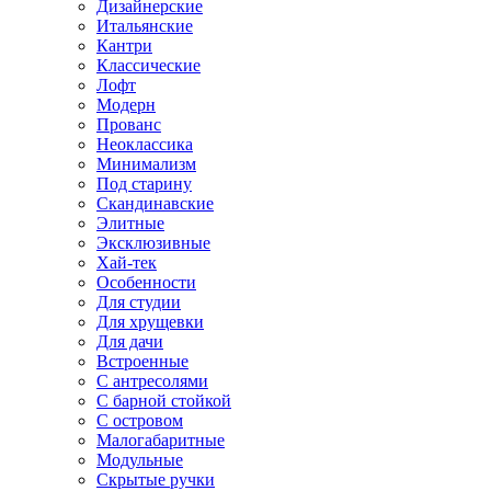
Дизайнерские
Итальянские
Кантри
Классические
Лофт
Модерн
Прованс
Неоклассика
Минимализм
Под старину
Скандинавские
Элитные
Эксклюзивные
Хай-тек
Особенности
Для студии
Для хрущевки
Для дачи
Встроенные
С антресолями
С барной стойкой
С островом
Малогабаритные
Модульные
Скрытые ручки