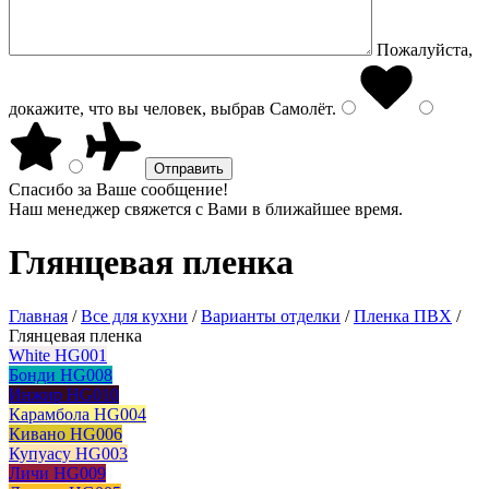
Пожалуйста,
докажите, что вы человек, выбрав
Самолёт
.
Спасибо за Ваше сообщение!
Наш менеджер свяжется с Вами в ближайшее время.
Глянцевая пленка
Главная
/
Все для кухни
/
Варианты отделки
/
Пленка ПВХ
/
Глянцевая пленка
White HG001
Бонди HG008
Инжир HG010
Карамбола HG004
Кивано HG006
Купуасу HG003
Личи HG009