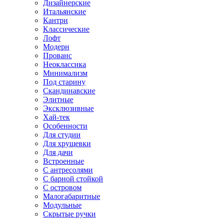
Дизайнерские
Итальянские
Кантри
Классические
Лофт
Модерн
Прованс
Неоклассика
Минимализм
Под старину
Скандинавские
Элитные
Эксклюзивные
Хай-тек
Особенности
Для студии
Для хрущевки
Для дачи
Встроенные
С антресолями
С барной стойкой
С островом
Малогабаритные
Модульные
Скрытые ручки