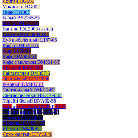
Лонган HG005
Макиотти HG002
Циан HG007
Белый BS2165-55
Бордо DM403-6T
Ваниль JDL2003 глянец
Венге SMBP 5809-RG
Дуб выбеленный L167-05
Какао DM535-6T
Кедр L066-01
Кофе DM503-6T
Кофе с молоком DM501-6T
Красный EFVC001
Лайм глянец DM357-6
Оранжевый EFVC006
Розовый DM405-6T
Светло-серый DM811-6T
Светло-зеленый BS 2169-55
Страйп белый BNA02-55
Страйп красный DL0905-6TA
Страйп черный BNA01-55
Черный BS1314-55
Шоколад DM891-6T
Яблоко DM408-6T
Ярко-желтый EFVC040